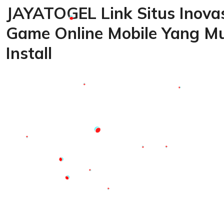
JAYATOGEL Link Situs Inovas
Game Online Mobile Yang M
Install
Loading...