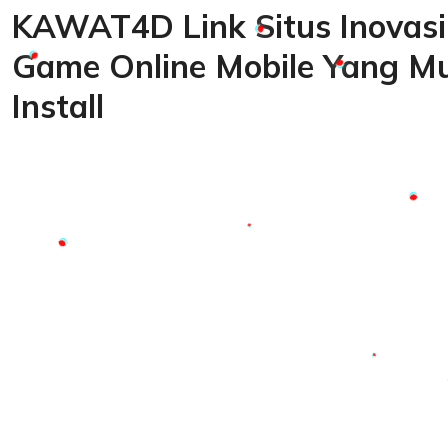
KAWAT4D Link Situs Inovasi
Game Online Mobile Yang M
Install
Loading...