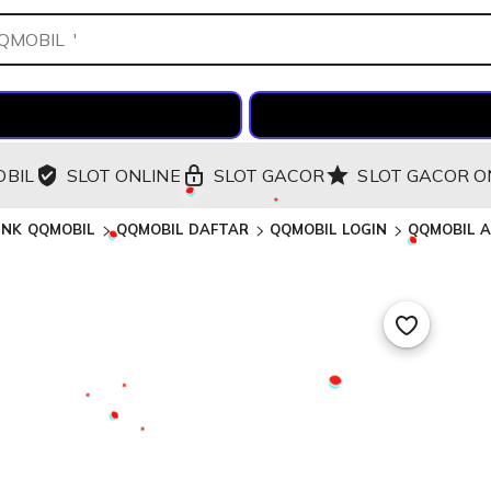
BIL
SLOT ONLINE
SLOT GACOR
SLOT GACOR O
INK QQMOBIL
QQMOBIL DAFTAR
QQMOBIL LOGIN
QQMOBIL A