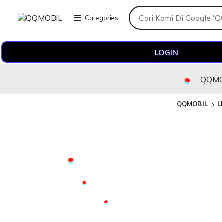
Skip
Search
to
QQMOBIL
Categories
for
Content
items
or
shops
LOGIN
QQMO
QQMOBIL
L