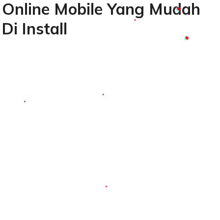
Online Mobile Yang Mudah
Di Install