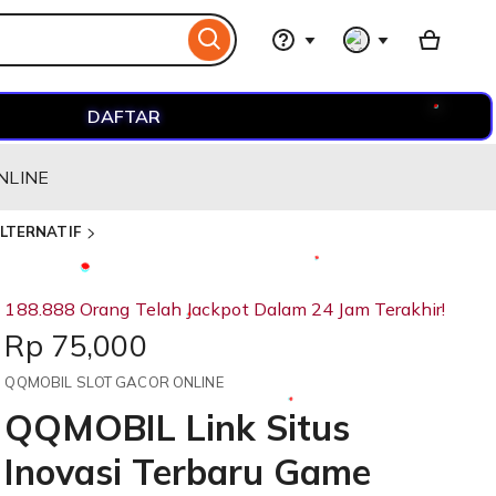
DAFTAR
NLINE
LTERNATIF
188.888 Orang Telah Jackpot Dalam 24 Jam Terakhir!
Price:
Rp 75,000
QQMOBIL SLOT GACOR ONLINE
QQMOBIL Link Situs
Inovasi Terbaru Game