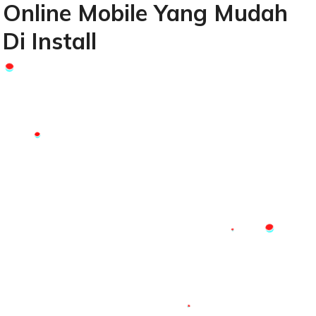
Online Mobile Yang Mudah
Di Install